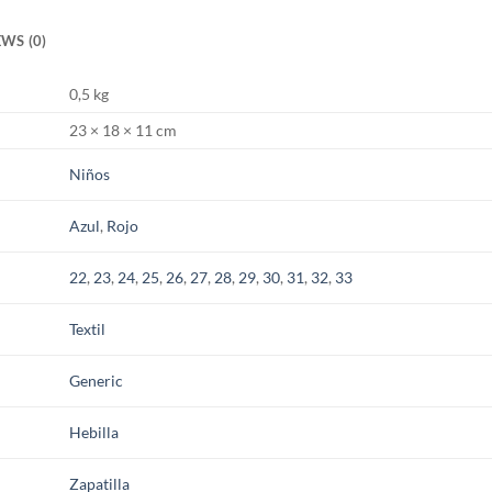
WS (0)
0,5 kg
23 × 18 × 11 cm
Niños
Azul
,
Rojo
22
,
23
,
24
,
25
,
26
,
27
,
28
,
29
,
30
,
31
,
32
,
33
Textil
Generic
Hebilla
Zapatilla