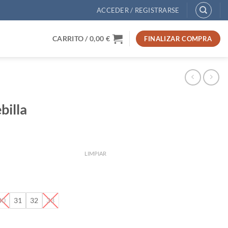
ACCEDER / REGISTRARSE
CARRITO /
0,00
€
FINALIZAR COMPRA
billa
LIMPIAR
30
31
32
33