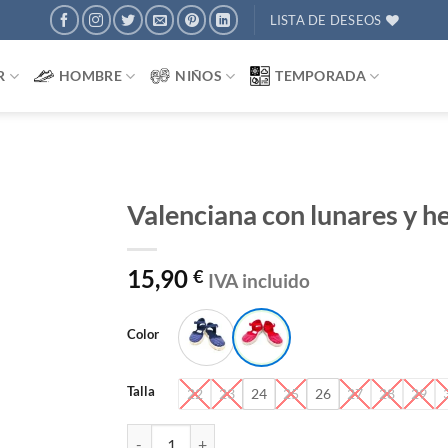
LISTA DE DESEOS
R
HOMBRE
NIÑOS
TEMPORADA
Valenciana con lunares y he
AÑADIR
15,90
€
IVA incluido
A
DESEOS
Color
Talla
22
23
24
25
26
27
28
29
Valenciana con lunares y hebilla cantidad