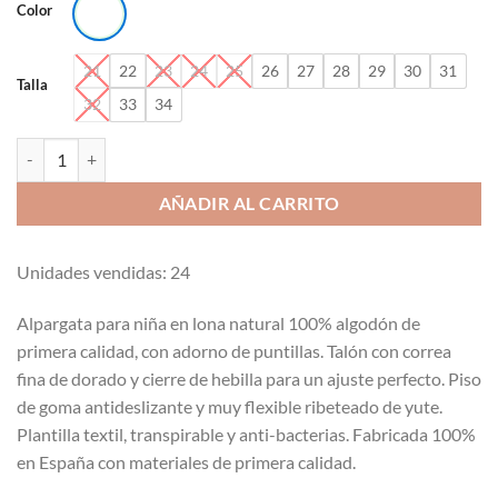
Color
21
22
23
24
25
26
27
28
29
30
31
Talla
32
33
34
Valenciana con pulsera Michu-8015 cantidad
AÑADIR AL CARRITO
Unidades vendidas: 24
Alpargata para niña en lona natural 100% algodón de
primera calidad, con adorno de puntillas. Talón con correa
fina de dorado y cierre de hebilla para un ajuste perfecto. Piso
de goma antideslizante y muy flexible ribeteado de yute.
Plantilla textil, transpirable y anti-bacterias. Fabricada 100%
en España con materiales de primera calidad.