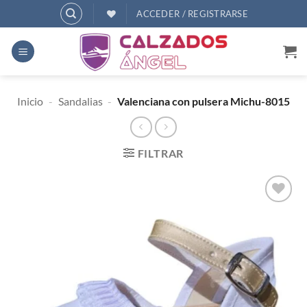
Saltar
ACCEDER / REGISTRARSE
al
contenido
Inicio
-
Sandalias
-
Valenciana con pulsera Michu-8015
FILTRAR
AÑADIR
A
DESEOS