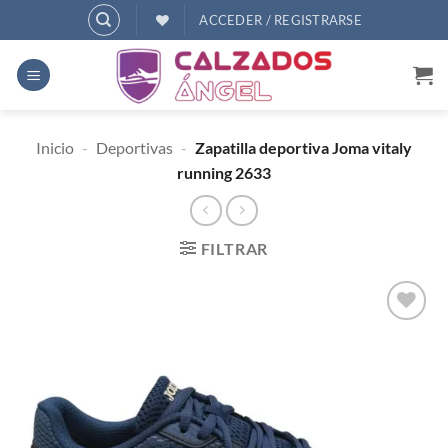
Saltar
ACCEDER / REGISTRARSE
al
contenido
Inicio
-
Deportivas
-
Zapatilla deportiva Joma vitaly
running 2633
FILTRAR
AÑADIR
A
DESEOS