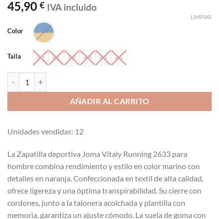
45,90
€
IVA incluido
LIMPIAR
Color
Talla
40
41
42
43
44
45
Zapatilla deportiva Joma vitaly running 2633 cantidad
AÑADIR AL CARRITO
Unidades vendidas: 12
La Zapatilla deportiva Joma Vitaly Running 2633 para
hombre combina rendimiento y estilo en color marino con
detalles en naranja. Confeccionada en textil de alta calidad,
ofrece ligereza y una óptima transpirabilidad. Su cierre con
cordones, junto a la talonera acolchada y plantilla con
memoria, garantiza un ajuste cómodo. La suela de goma con