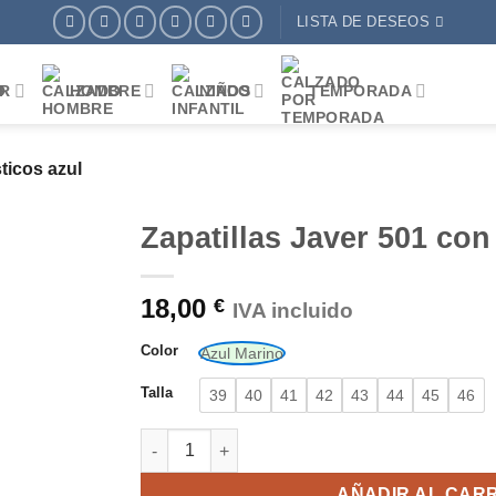
LISTA DE DESEOS
R
HOMBRE
NIÑOS
TEMPORADA
ticos azul
Zapatillas Javer 501 con
18,00
€
IVA incluido
AÑADIR
A
Color
Azul Marino
DESEOS
Talla
39
40
41
42
43
44
45
46
Zapatillas Javer 501 con elásticos azul cantida
AÑADIR AL CAR