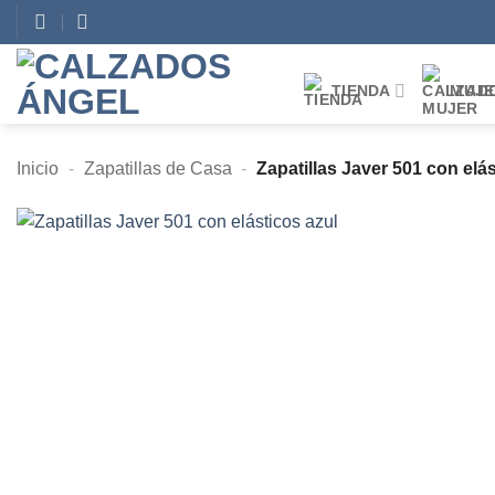
Saltar
al
contenido
TIENDA
MUJE
Inicio
-
Zapatillas de Casa
-
Zapatillas Javer 501 con elás