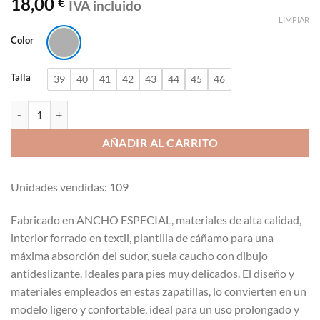
18,00
€
con
5
de 5
IVA incluido
en base a
LIMPIAR
valoración
de un
Color
cliente
Talla
39
40
41
42
43
44
45
46
Zapatillas Javer 501 con elásticos gris cantidad
AÑADIR AL CARRITO
Unidades vendidas: 109
Fabricado en ANCHO ESPECIAL, materiales de alta calidad,
interior forrado en textil, plantilla de cáñamo para una
máxima absorción del sudor, suela caucho con dibujo
antideslizante. Ideales para pies muy delicados. El diseño y
materiales empleados en estas zapatillas, lo convierten en un
modelo ligero y confortable, ideal para un uso prolongado y