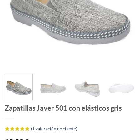
Zapatillas Javer 501 con elásticos gris
(
1
valoración de cliente)
Valorado
1