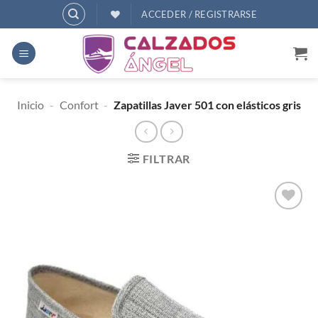
Saltar
ACCEDER / REGISTRARSE
al
contenido
Inicio
-
Confort
-
Zapatillas Javer 501 con elásticos gris
FILTRAR
AÑADIR
A
DESEOS