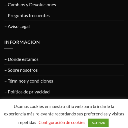
– Cambios y Devoluciones
– Preguntas frecuentes
– Aviso Legal
INFORMACIÓN
– Donde estamos
– Sobre nosotros
– Términos y condiciones
– Política de privacidad
Usamos cookies en nuestro sitio web para brindarle la
Visa
PayPal
MasterCard
Google
Apple
experiencia más relevante recordando sus preferencias y visitas
Pay
Pay
repetidas
Configuración de cookies
ACEPTAR
COPYRIGHT © 2020
CALZADOS ÁNGEL