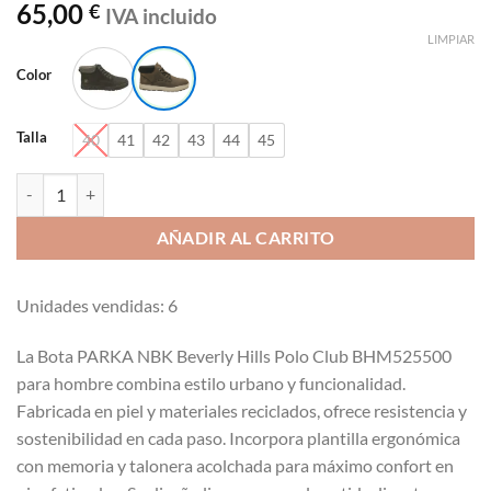
65,00
€
IVA incluido
LIMPIAR
Color
Talla
40
41
42
43
44
45
Bota PARKA NBK Beverly Hills polo club BHM525500 cantidad
AÑADIR AL CARRITO
Unidades vendidas: 6
La Bota PARKA NBK Beverly Hills Polo Club BHM525500
para hombre combina estilo urbano y funcionalidad.
Fabricada en piel y materiales reciclados, ofrece resistencia y
sostenibilidad en cada paso. Incorpora plantilla ergonómica
con memoria y talonera acolchada para máximo confort en