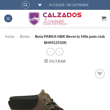
Saltar
ACCEDER / REGISTRARSE
al
contenido
Inicio
-
Botas
-
Bota PARKA NBK Beverly Hills polo club
BHM525500
FILTRAR
AÑADIR
A
DESEOS