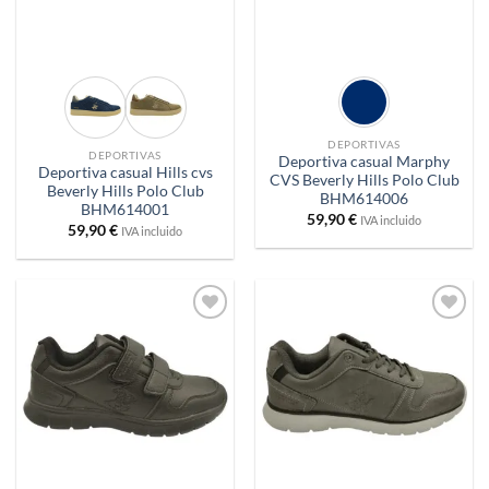
DEPORTIVAS
DEPORTIVAS
Deportiva casual Marphy
Deportiva casual Hills cvs
CVS Beverly Hills Polo Club
Beverly Hills Polo Club
BHM614006
BHM614001
59,90
€
IVA incluido
59,90
€
IVA incluido
Añadir
Añadir
a
a
deseos
deseos