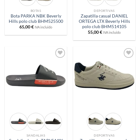
BOTAS
DEPORTIVAS
Bota PARKA NBK Beverly
Zapatilla casual DANIEL
Hills polo club BHM525500
ORTEGA LTX Beverly Hills
polo club BHM514105
65,00
€
IVA incluido
55,00
€
IVA incluido
Añadir
Añadir
a
a
deseos
deseos
SANDALIAS
DEPORTIVAS