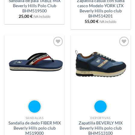
Sandalia de pala TABLE MIX
Zapatilla casual con suela
Beverly Hills Polo Club
casco Modelo YORK LTX
BHM519500
Beverly Hills polo club
BHM514201
25,00
€
IVA incluido
55,00
€
IVA incluido
Añadir
Añadir
a
a
deseos
deseos
SANDALIAS
DEPORTIVAS
Sandalia de dedo FIBER MIX
Zapatilla BEVERLY MIX
Beverly Hills polo club
Beverly Hills polo club
M519000
BHM513100