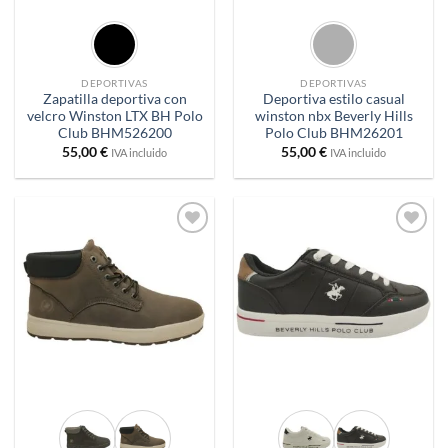
DEPORTIVAS
DEPORTIVAS
Zapatilla deportiva con
Deportiva estilo casual
velcro Winston LTX BH Polo
winston nbx Beverly Hills
Club BHM526200
Polo Club BHM26201
55,00
€
55,00
€
IVA incluido
IVA incluido
Añadir
Añadir
a
a
deseos
deseos