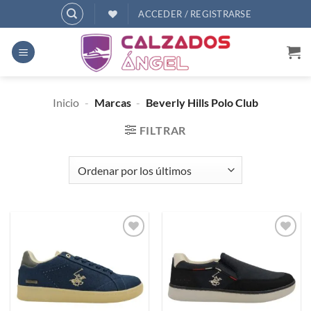
Saltar
ACCEDER / REGISTRARSE
al
contenido
Inicio
-
Marcas
-
Beverly Hills Polo Club
FILTRAR
Añadir
Añadir
a
a
deseos
deseos