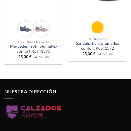
SANDALIAS
ZAPATILLAS DE CASA
Sandalia licra plumaflex
Mercedes reptil plumaflex
confort Roal 1372
confort Roal-1375
25,00
€
IVA incluido
25,00
€
IVA incluido
NUESTRA DIRECCIÓN