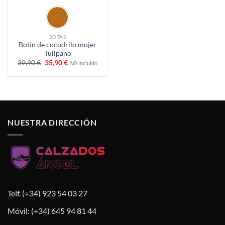
BOTAS
Botín de cocodrilo mujer
Tulipano
El
El
39,90
€
35,90
€
IVA incluido
precio
precio
original
actual
era:
es:
39,90 €.
35,90 €.
NUESTRA DIRECCIÓN
Telf. (+34) 923 54 03 27
Móvil: (+34) 645 94 81 44