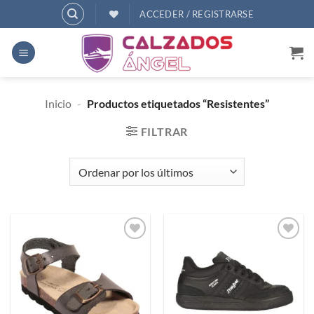
Saltar
ACCEDER / REGISTRARSE
al
contenido
Inicio
-
Productos etiquetados “Resistentes”
FILTRAR
Añadir
Añadir
a
a
deseos
deseos