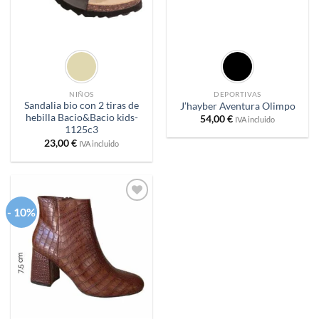
NIÑOS
DEPORTIVAS
Sandalia bio con 2 tiras de
J’hayber Aventura Olimpo
hebilla Bacio&Bacio kids-
54,00
€
IVA incluido
1125c3
23,00
€
IVA incluido
- 10%
Añadir
a
deseos