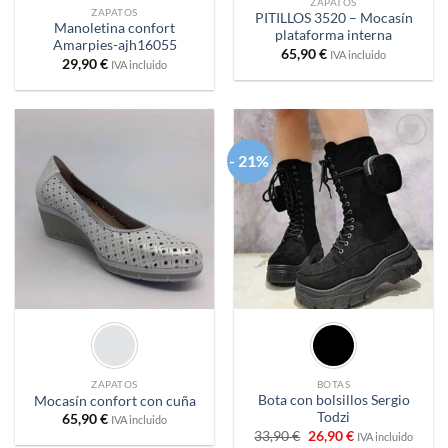
ZAPATOS
ZAPATOS
PITILLOS 3520 – Mocasín
Manoletina confort
plataforma interna
Amarpies-ajh16055
65,90
€
IVA incluido
29,90
€
IVA incluido
- 21%
Añadir
Añadir
a
a
deseos
deseos
ZAPATOS
BOTAS
Bota con bolsillos Sergio
Mocasín confort con cuña
Todzi
65,90
€
IVA incluido
El
El
33,90
€
26,90
€
IVA incluido
precio
precio