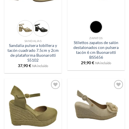
ZAPATOS
SANDALIAS
Stilettos zapatos de salón
Sandalia pulsera tobillera y
destalonados con pulsera
tacón cuadrado 7.5cm y 2cm
tacón 6 cm Buonarotti
de plataforma Buonarotti
BS5656
S5102
29,90
€
IVA incluido
37,90
€
IVA incluido
Añadir
Añadir
a
a
deseos
deseos