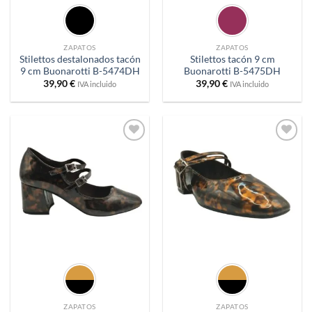
ZAPATOS
ZAPATOS
Stilettos destalonados tacón
Stilettos tacón 9 cm
9 cm Buonarotti B-5474DH
Buonarotti B-5475DH
39,90
€
39,90
€
IVA incluido
IVA incluido
Añadir
Añadir
a
a
deseos
deseos
ZAPATOS
ZAPATOS