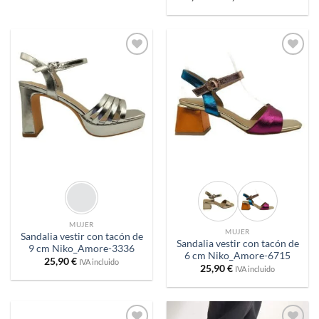
de
precios:
desde
29,90 €
hasta
29,96 €
Añadir
Añadir
a
a
deseos
deseos
MUJER
MUJER
Sandalia vestir con tacón de
Sandalia vestir con tacón de
9 cm Niko_Amore-3336
6 cm Niko_Amore-6715
25,90
€
IVA incluido
25,90
€
IVA incluido