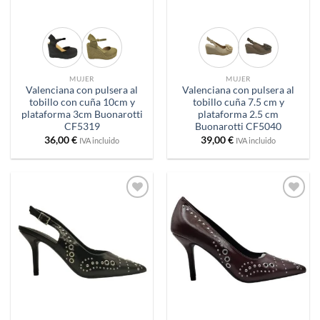
MUJER
MUJER
Valenciana con pulsera al
Valenciana con pulsera al
tobillo con cuña 10cm y
tobillo cuña 7.5 cm y
plataforma 3cm Buonarotti
plataforma 2.5 cm
CF5319
Buonarotti CF5040
36,00
€
39,00
€
IVA incluido
IVA incluido
Añadir
Añadir
a
a
deseos
deseos