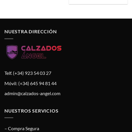
original
actual
era:
es:
33,90 €.
26,90 €.
NUESTRA DIRECCIÓN
Telf. (+34) 923 54 03 27
Móvil: (+34) 645 94 81 44
admin@calzados-angel.com
NUESTROS SERVICIOS
– Compra Segura