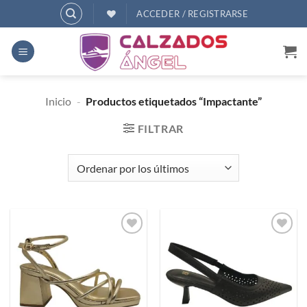
Saltar
ACCEDER / REGISTRARSE
al
contenido
Inicio
-
Productos etiquetados “Impactante”
FILTRAR
Añadir
Añadir
a
a
deseos
deseos