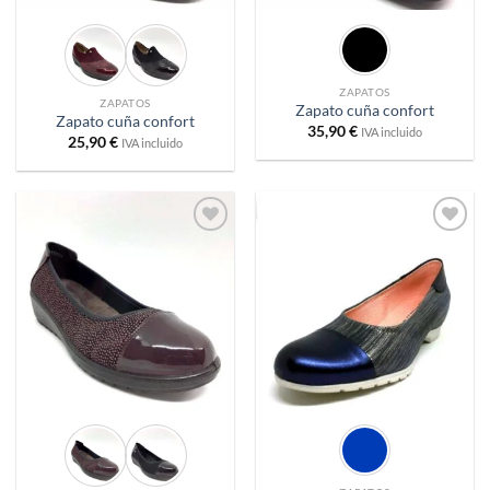
ZAPATOS
ZAPATOS
Zapato cuña confort
Zapato cuña confort
35,90
€
IVA incluido
25,90
€
IVA incluido
Añadir
Añadir
a
a
deseos
deseos