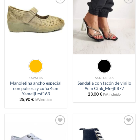
Añadir
Añadir
a
a
deseos
deseos
ZAPATOS
SANDALIAS
Manoletina ancho especial
Sandalia con tacón de vinilo
con pulsera y cuña 4cm
9cm Cink_Me-jll877
Yameiji zsf163
23,00
€
IVA incluido
25,90
€
IVA incluido
Añadir
Añadir
a
a
deseos
deseos