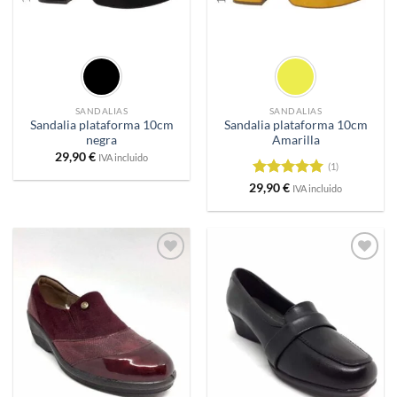
SANDALIAS
SANDALIAS
Sandalia plataforma 10cm
Sandalia plataforma 10cm
negra
Amarilla
29,90
€
IVA incluido
(1)
Valorado
29,90
€
IVA incluido
con
5
de 5
Añadir
Añadir
a
a
deseos
deseos