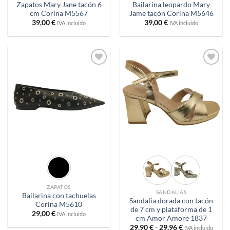
Zapatos Mary Jane tacón 6
Bailarina leopardo Mary
cm Corina M5567
Jame tacón Corina M5646
39,00
€
39,00
€
IVA incluido
IVA incluido
Añadir
Añadir
a
a
deseos
deseos
ZAPATOS
SANDALIAS
Bailarina con tachuelas
Sandalia dorada con tacón
Corina M5610
de 7 cm y plataforma de 1
29,00
€
IVA incluido
cm Amor Amore 1837
Rango
29,90
€
-
29,96
€
IVA incluido