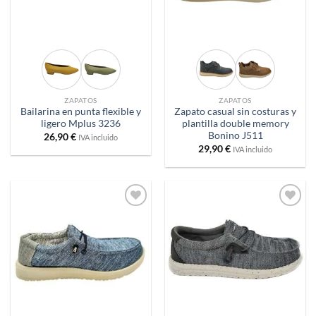
ZAPATOS
ZAPATOS
Bailarina en punta flexible y
Zapato casual sin costuras y
ligero Mplus 3236
plantilla double memory
Bonino J511
26,90
€
IVA incluido
29,90
€
IVA incluido
Añadir
Añadir
a
a
deseos
deseos