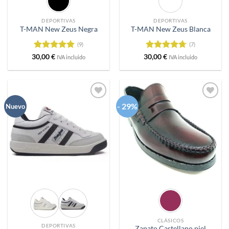
DEPORTIVAS
DEPORTIVAS
T-MAN New Zeus Negra
T-MAN New Zeus Blanca
(9)
(7)
Valorado
Valorado
30,00
€
30,00
€
IVA incluido
IVA incluido
con
5
de 5
con
4.71
de 5
- 29%
Añadir
Añadir
Nuevo
a
a
deseos
deseos
CLÁSICOS
DEPORTIVAS
Zapato Castellano piel