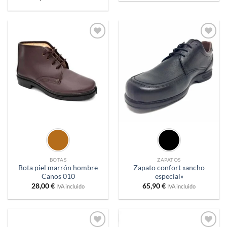
con
5
de 5
Añadir
Añadir
a
a
deseos
deseos
BOTAS
ZAPATOS
Bota piel marrón hombre
Zapato confort «ancho
Canos 010
especial»
28,00
€
65,90
€
IVA incluido
IVA incluido