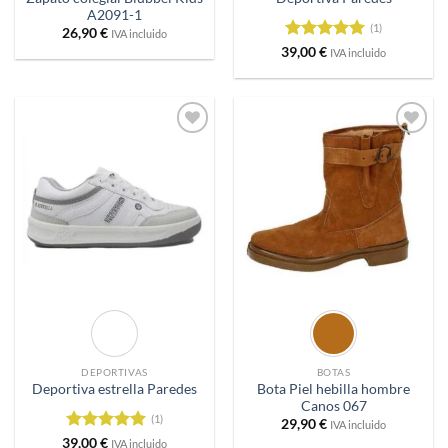
A2091-1
(1)
26,90
€
IVA incluido
Valorado
39,00
€
IVA incluido
con
5
de 5
Añadir
Añadir
a
a
deseos
deseos
DEPORTIVAS
BOTAS
Bota Piel hebilla hombre
Deportiva estrella Paredes
Canos 067
(1)
29,90
€
IVA incluido
Valorado
39,00
€
IVA incluido