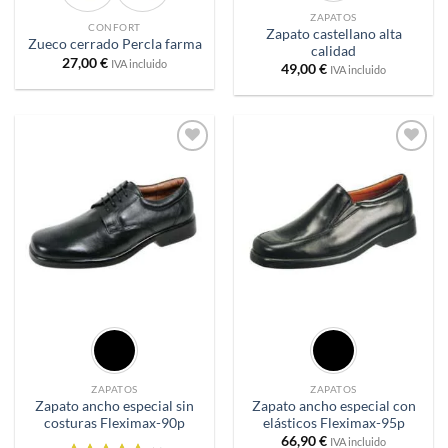
ZAPATOS
CONFORT
Zapato castellano alta
Zueco cerrado Percla farma
calidad
27,00
€
IVA incluido
49,00
€
IVA incluido
Añadir
Añadir
a
a
deseos
deseos
ZAPATOS
ZAPATOS
Zapato ancho especial sin
Zapato ancho especial con
costuras Fleximax-90p
elásticos Fleximax-95p
66,90
€
IVA incluido