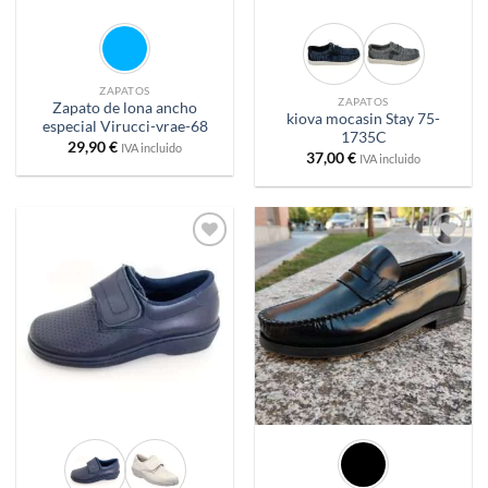
ZAPATOS
ZAPATOS
Zapato de lona ancho
kiova mocasin Stay 75-
especial Virucci-vrae-68
1735C
29,90
€
IVA incluido
37,00
€
IVA incluido
Añadir
Añadir
a
a
deseos
deseos