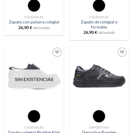
COLEGIALES
COLEGIALES
Zapato de colegial o
Zapato con pulsera colegial
formales
26,90
€
IVA incluido
26,90
€
IVA incluido
Añadir
Añadir
a
a
deseos
deseos
SIN EXISTENCIAS
COLEGIALES
DEPORTIVAS
Zapato colegial Blubbel Kids
Deportiva Paredes