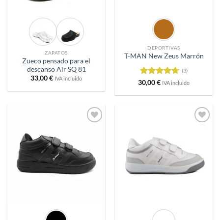
DEPORTIVAS
ZAPATOS
T-MAN New Zeus Marrón
Zueco pensado para el
descanso Air SQ 81
(3)
33,00
€
IVA incluido
Valorado
30,00
€
IVA incluido
con
4.67
de 5
Añadir
Añadir
a
a
deseos
deseos