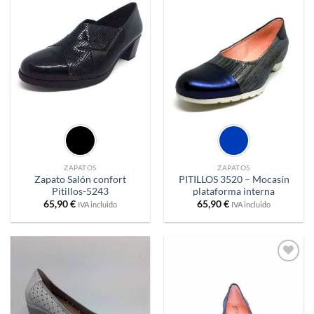
Añadir
Añadir
a
a
deseos
deseos
ZAPATOS
ZAPATOS
Zapato Salón confort
PITILLOS 3520 – Mocasín
Pitillos-5243
plataforma interna
65,90
€
65,90
€
IVA incluido
IVA incluido
Añadir
Añadir
a
a
deseos
deseos