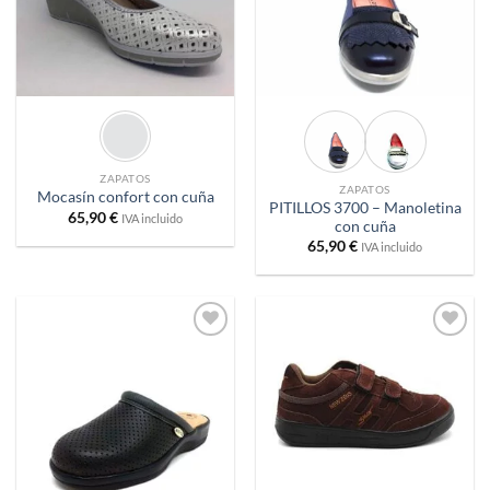
ZAPATOS
ZAPATOS
Mocasín confort con cuña
PITILLOS 3700 – Manoletina
65,90
€
IVA incluido
con cuña
65,90
€
IVA incluido
Añadir
Añadir
a
a
deseos
deseos