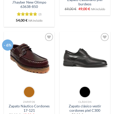
J’hayber New Olimpo
burdeos
63638-850
El
El
69,00
€
49,00
€
IVA incluido
precio
precio
(2)
original
actual
era:
es:
Valorado
54,00
€
IVA incluido
69,00 €.
49,00 €.
con
5
de 5
- 6%
Añadir
Añadir
a
a
deseos
deseos
ZAPATOS
CLÁSICOS
Zapato Náutico Cordones
Zapato clásico vestir
17-121
cordones piel C300