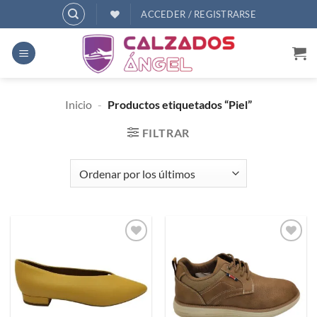
Saltar
ACCEDER / REGISTRARSE
al
contenido
Inicio
-
Productos etiquetados “Piel”
FILTRAR
Añadir
Añadir
a
a
deseos
deseos