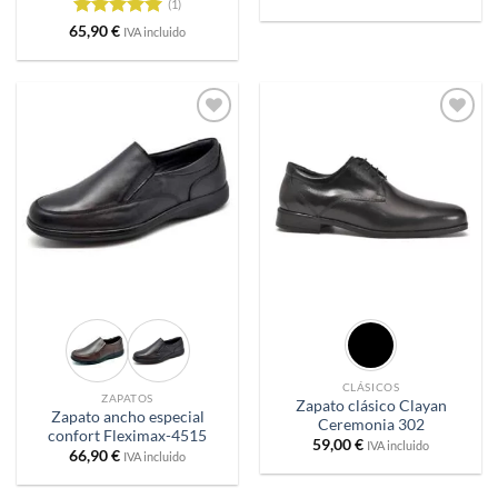
(1)
Valorado
65,90
€
IVA incluido
con
5
de 5
Añadir
Añadir
a
a
deseos
deseos
CLÁSICOS
ZAPATOS
Zapato clásico Clayan
Zapato ancho especial
Ceremonia 302
confort Fleximax-4515
59,00
€
IVA incluido
66,90
€
IVA incluido