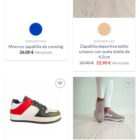
DEPORTIVAS
DEPORTIVAS
Zapatilla deportiva estilo
Monroy zapatilla de running
urbano con suela doble de
26,00
€
IVA incluido
4,5cm
El
El
29,90
€
22,90
€
IVA incluido
precio
precio
original
actual
era:
es:
29,90 €.
22,90 €.
Añadir
Añadir
a
a
deseos
deseos