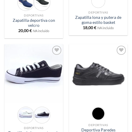
DEPORTIVAS
DEPORTIVAS
Zapatilla lona y putera de
Zapatilla deportiva con
goma estilo basket
velcro
18,00
€
IVA incluido
20,00
€
IVA incluido
Añadir
Añadir
a
a
deseos
deseos
DEPORTIVAS
DEPORTIVAS
Deportiva Paredes