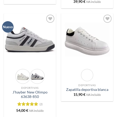
con
5
de 5
Valorado
39,90
€
IVA incluido
con
5
de 5
Añadir
Añadir
Nuevo
a
a
deseos
deseos
DEPORTIVAS
DEPORTIVAS
Zapatilla deportiva blanca
J’hayber New Olimpo
15,90
€
IVA incluido
63638-850
(2)
Valorado
54,00
€
IVA incluido
con
5
de 5