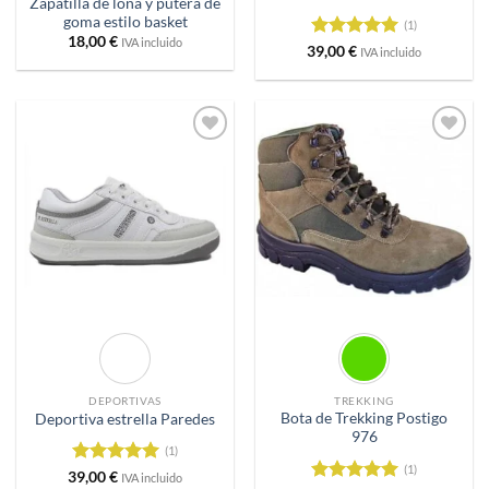
Zapatilla de lona y putera de
goma estilo basket
(1)
18,00
€
IVA incluido
Valorado
39,00
€
IVA incluido
con
5
de 5
Añadir
Añadir
a
a
deseos
deseos
DEPORTIVAS
TREKKING
Bota de Trekking Postigo
Deportiva estrella Paredes
976
(1)
(1)
Valorado
39,00
€
IVA incluido