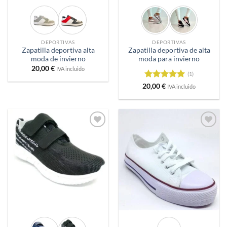
DEPORTIVAS
DEPORTIVAS
Zapatilla deportiva alta
Zapatilla deportiva de alta
moda de invierno
moda para invierno
20,00
€
IVA incluido
(1)
Valorado
20,00
€
IVA incluido
con
5
de 5
Añadir
Añadir
a
a
deseos
deseos