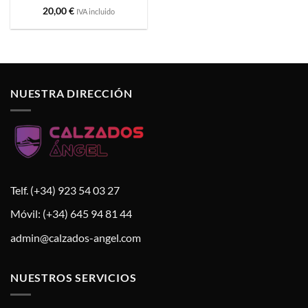
Valorado
20,00
€
IVA incluido
con
5
de 5
NUESTRA DIRECCIÓN
Telf. (+34) 923 54 03 27
Móvil: (+34) 645 94 81 44
admin@calzados-angel.com
NUESTROS SERVICIOS