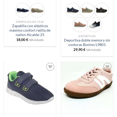
ZAPATILLAS DE CASA
Zapatilla con elásticos
máximo confort rejilla de
nailon Alcalde-25
DEPORTIVAS
18,00
€
IVA incluido
Deportiva doble memory sin
costuras Bonino L9801
29,90
€
IVA incluido
Añadir
Añadir
a
a
deseos
deseos