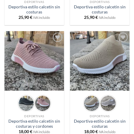
DEPORTIVAS
DEPORTIVAS
Deportiva estilo calcetín sin
Deportiva estilo calcetín sin
costuras
costuras
25,90
€
25,90
€
IVA incluido
IVA incluido
Añadir
Añadir
a
a
deseos
deseos
DEPORTIVAS
DEPORTIVAS
Deportiva estilo calcetín sin
Deportiva estilo calcetín sin
costuras y cordones
costuras
18,00
€
18,00
€
IVA incluido
IVA incluido