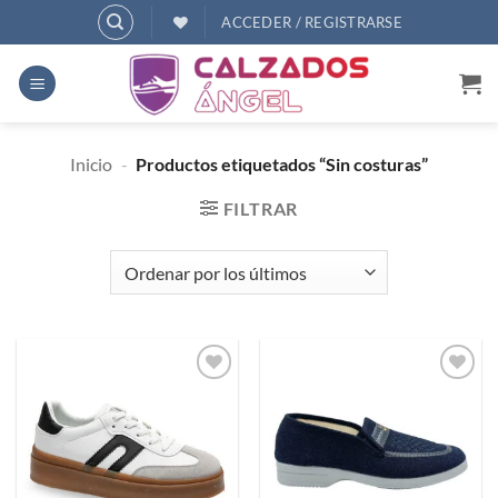
Saltar
ACCEDER / REGISTRARSE
al
contenido
Inicio
-
Productos etiquetados “Sin costuras”
FILTRAR
Añadir
Añadir
a
a
deseos
deseos