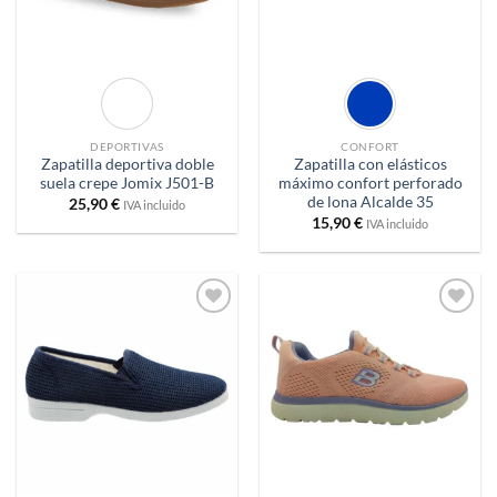
DEPORTIVAS
CONFORT
Zapatilla deportiva doble
Zapatilla con elásticos
suela crepe Jomix J501-B
máximo confort perforado
de lona Alcalde 35
25,90
€
IVA incluido
15,90
€
IVA incluido
Añadir
Añadir
a
a
deseos
deseos