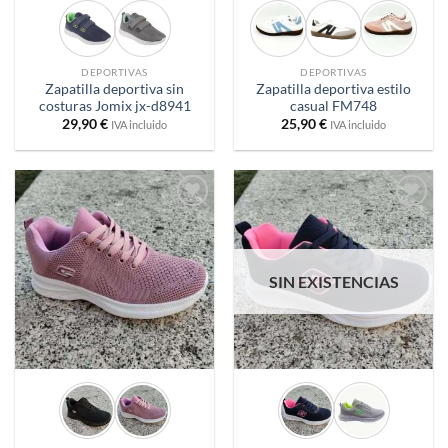
DEPORTIVAS
DEPORTIVAS
Zapatilla deportiva sin
Zapatilla deportiva estilo
costuras Jomix jx-d8941
casual FM748
29,90
€
25,90
€
IVA incluido
IVA incluido
Añadir
Añadir
a
a
deseos
deseos
SIN EXISTENCIAS