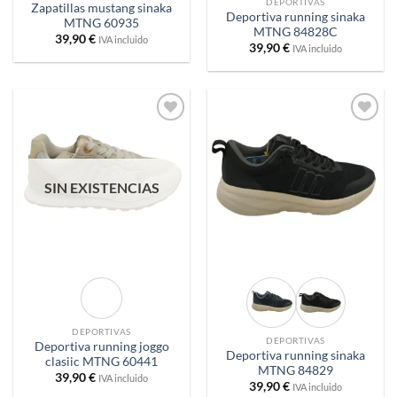
DEPORTIVAS
Zapatillas mustang sinaka
Deportiva running sinaka
MTNG 60935
MTNG 84828C
39,90
€
IVA incluido
39,90
€
IVA incluido
Añadir
Añadir
a
a
deseos
deseos
SIN EXISTENCIAS
DEPORTIVAS
DEPORTIVAS
Deportiva running joggo
Deportiva running sinaka
clasiic MTNG 60441
MTNG 84829
39,90
€
IVA incluido
39,90
€
IVA incluido