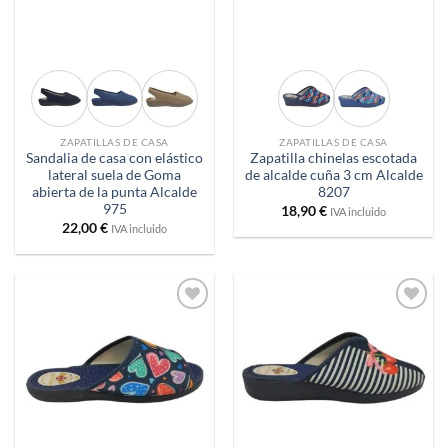
ZAPATILLAS DE CASA
ZAPATILLAS DE CASA
Sandalia de casa con elástico
Zapatilla chinelas escotada
lateral suela de Goma
de alcalde cuña 3 cm Alcalde
abierta de la punta Alcalde
8207
975
18,90
€
IVA incluido
22,00
€
IVA incluido
Añadir
Añadir
a
a
deseos
deseos