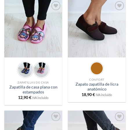
Añadir
Añadir
a
a
deseos
deseos
CONFORT
ZAPATILLAS DE CASA
Zapato zapatilla de licra
Zapatilla de casa plana con
anatómico
estampados
18,90
€
IVA incluido
12,90
€
IVA incluido
Añadir
Añadir
a
a