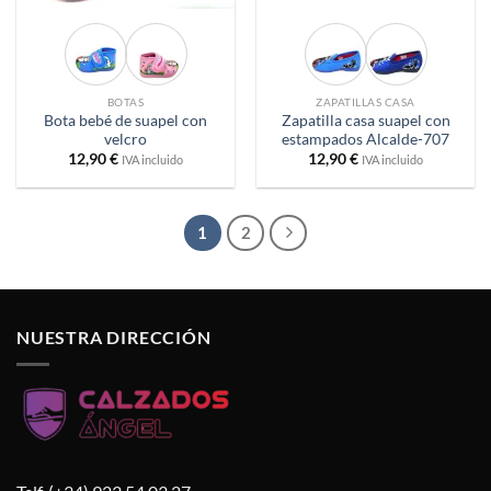
BOTAS
ZAPATILLAS CASA
Bota bebé de suapel con
Zapatilla casa suapel con
velcro
estampados Alcalde-707
12,90
€
12,90
€
IVA incluido
IVA incluido
1
2
NUESTRA DIRECCIÓN