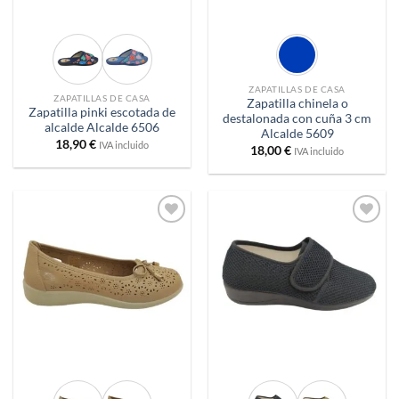
ZAPATILLAS DE CASA
ZAPATILLAS DE CASA
Zapatilla chinela o
Zapatilla pinki escotada de
destalonada con cuña 3 cm
alcalde Alcalde 6506
Alcalde 5609
18,90
€
IVA incluido
18,00
€
IVA incluido
Añadir
Añadir
a
a
deseos
deseos