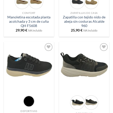
CONFORT
ZAPATILLAS DE CASA
Manoletina escotada planta
Zapatilla con tejido nido de
acolchada y 3 cm de cuña
abeja sin costuras Alcalde
QH F5608
960
29,90
€
25,90
€
IVA incluido
IVA incluido
Añadir
Añadir
a
a
deseos
deseos
DEPORTIVAS