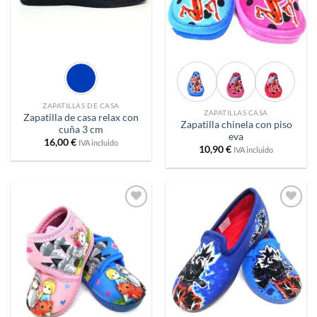
ZAPATILLAS DE CASA
ZAPATILLAS CASA
Zapatilla de casa relax con
Zapatilla chinela con piso
cuña 3 cm
eva
16,00
€
IVA incluido
10,90
€
IVA incluido
Añadir
Añadir
a
a
deseos
deseos