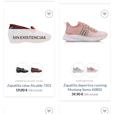
Añadir
Añadir
a
a
deseos
deseos
SIN EXISTENCIAS
ZAPATILLAS DE CASA
DEPORTIVAS
Zapatilla deportiva running
Zapatilla relax Alcalde 7201
Mustang Somo 60802
19,00
€
IVA incluido
39,90
€
IVA incluido