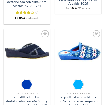
destalonada con cuña 3 cm
Alcalde-8025
Alcalde-5708-5921
15,90
€
IVA incluido
(1)
Valorado
15,90
€
IVA incluido
con
4
de
5
Añadir
Añadir
a
a
deseos
deseos
ZAPATILLAS DE CASA
ZAPATILLAS DE CASA
Zapatilla chinela o
Zapatilla de casa chinela
destalonada con cuña 5 cm y
cuña 3 cm con estampados