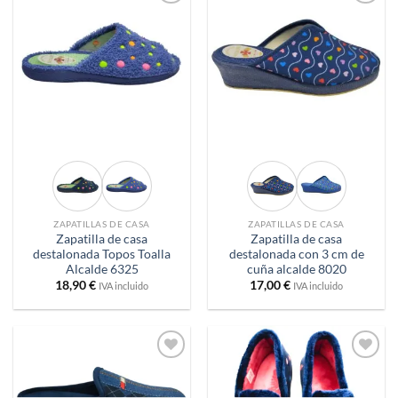
Añadir
Añadir
a
a
deseos
deseos
ZAPATILLAS DE CASA
ZAPATILLAS DE CASA
Zapatilla de casa
Zapatilla de casa
destalonada Topos Toalla
destalonada con 3 cm de
Alcalde 6325
cuña alcalde 8020
18,90
€
17,00
€
IVA incluido
IVA incluido
Añadir
Añadir
a
a
deseos
deseos