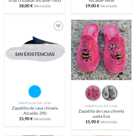
tiras cruzadas Alcalde-7800
Alcalde-5606
18,00
€
19,00
€
IVA incluido
IVA incluido
Añadir
Añadir
a
a
deseos
deseos
SIN EXISTENCIAS
ZAPATILLAS DE CASA
ZAPATILLAS DE CASA
Zapatilla de casa chinela
Zapatilla de casa chinela
Alcalde-390
suela Eva
15,90
€
IVA incluido
15,90
€
IVA incluido