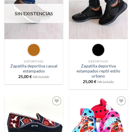
deseos
deseos
SIN EXISTENCIAS
DEPORTIVAS
DEPORTIVAS
Zapatilla deportiva casual
Zapatilla deportiva
estampados
estampados reptil estilo
urbano
25,00
€
IVA incluido
25,00
€
IVA incluido
Añadir
Añadir
a
a
deseos
deseos