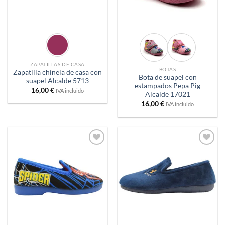
ZAPATILLAS DE CASA
BOTAS
Zapatilla chinela de casa con
Bota de suapel con
suapel Alcalde 5713
estampados Pepa Pig
16,00
€
IVA incluido
Alcalde 17021
16,00
€
IVA incluido
Añadir
Añadir
a
a
deseos
deseos