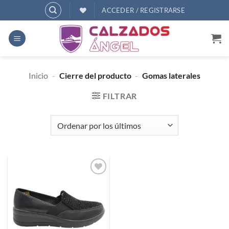
Saltar
ACCEDER / REGISTRARSE
al
contenido
Inicio
-
Cierre del producto
-
Gomas laterales
FILTRAR
Añadir
a
deseos