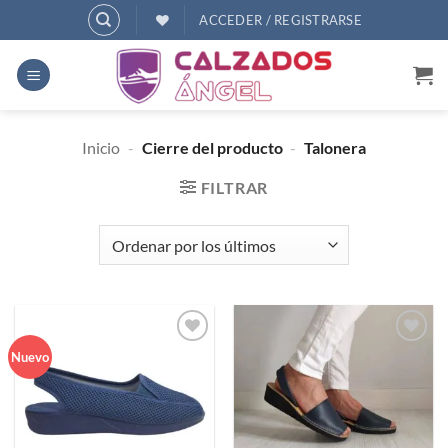
Saltar
ACCEDER / REGISTRARSE
al
contenido
Inicio
-
Cierre del producto
-
Talonera
FILTRAR
Añadir
Añadir
Nuevo
a
a
deseos
deseos