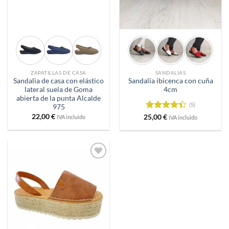
ZAPATILLAS DE CASA
SANDALIAS
Sandalia de casa con elástico
Sandalia ibicenca con cuña
lateral suela de Goma
4cm
abierta de la punta Alcalde
(5)
975
22,00
€
Valorado
25,00
€
IVA incluido
IVA incluido
con
4.4
de 5
Añadir
a
deseos