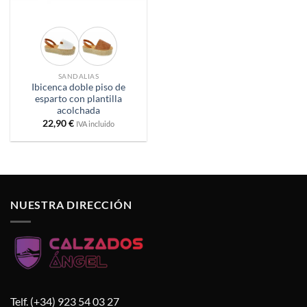
SANDALIAS
Ibicenca doble piso de
esparto con plantilla
acolchada
22,90
€
IVA incluido
NUESTRA DIRECCIÓN
Telf. (+34) 923 54 03 27