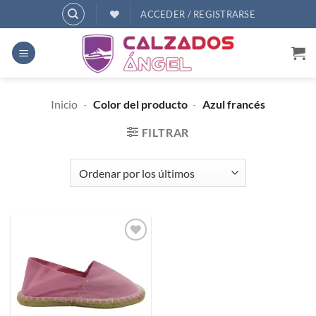
Saltar
ACCEDER / REGISTRARSE
al
contenido
Inicio
-
Color del producto
-
Azul francés
FILTRAR
Añadir
a
deseos