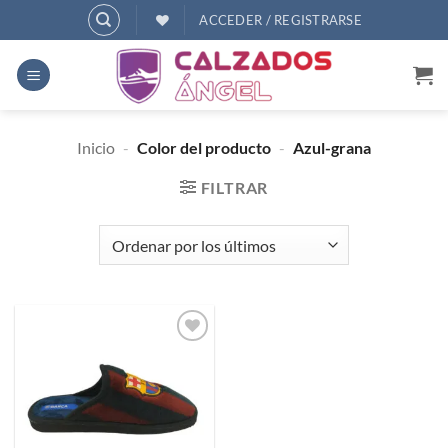
Saltar
ACCEDER / REGISTRARSE
al
contenido
Inicio
-
Color del producto
-
Azul-grana
FILTRAR
Añadir
a
deseos