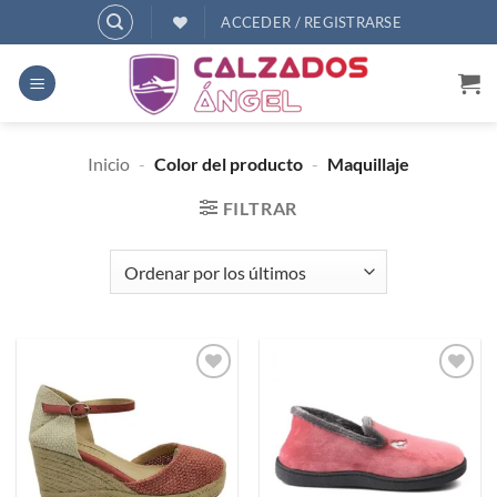
Saltar
ACCEDER / REGISTRARSE
al
contenido
Inicio
-
Color del producto
-
Maquillaje
FILTRAR
Añadir
Añadir
a
a
deseos
deseos