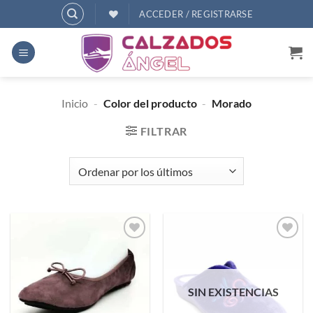
Saltar
ACCEDER / REGISTRARSE
al
contenido
Inicio
-
Color del producto
-
Morado
FILTRAR
Añadir
Añadir
a
a
deseos
deseos
SIN EXISTENCIAS