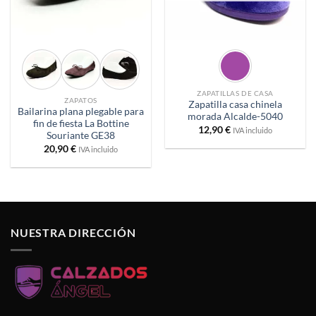
ZAPATILLAS DE CASA
ZAPATOS
Zapatilla casa chinela
Bailarina plana plegable para
morada Alcalde-5040
fin de fiesta La Bottine
12,90
€
IVA incluido
Souriante GE38
20,90
€
IVA incluido
NUESTRA DIRECCIÓN