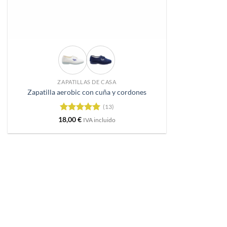
+
ZAPATILLAS DE CASA
Zapatilla aerobic con cuña y cordones
(13)
Valorado
18,00
€
IVA incluido
con
4.92
de 5