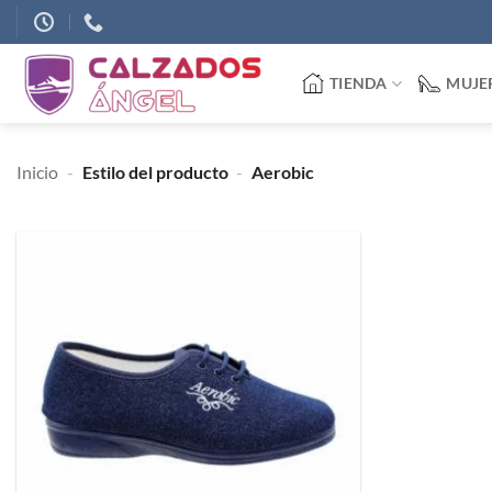
Saltar
al
contenido
TIENDA
MUJE
Inicio
-
Estilo del producto
-
Aerobic
Añadir
a
deseos