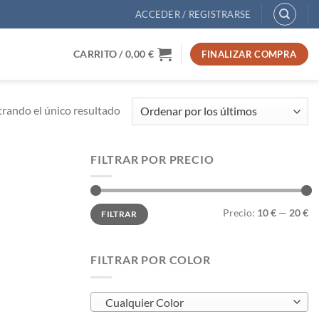
ACCEDER / REGISTRARSE
CARRITO /
0,00
€
FINALIZAR COMPRA
rando el único resultado
FILTRAR POR PRECIO
Precio
Precio
Precio:
10 €
—
20 €
FILTRAR
mínimo
máximo
FILTRAR POR COLOR
Cualquier Color