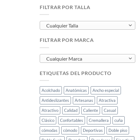
FILTRAR POR TALLA
Cualquier Talla
FILTRAR POR MARCA
Cualquier Marca
ETIQUETAS DEL PRODUCTO
Acolchado
Anatómicas
Ancho especial
Antideslizantes
Artesanas
Atractiva
Atractivo
Calidad
Caliente
Casual
Clásico
Confortables
Cremallera
cuña
cómodas
cómodo
Deportivas
Doble piso