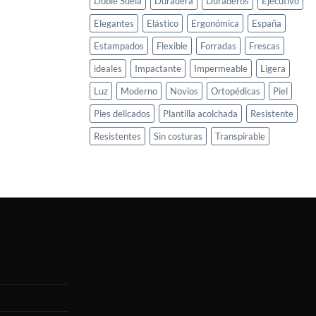
Doble Suela
Duradera
Duraderos
Ejecutivo
Elegantes
Elástico
Ergonómica
España
Estampados
Flexible
Forradas
Frescas
ideales
Impactante
Impermeable
Ligera
Luz
Moderno
Novios
Ortopédicas
Piel
Pies delicados
Plantilla acolchada
Resistente
Resistentes
Sin costuras
Transpirable