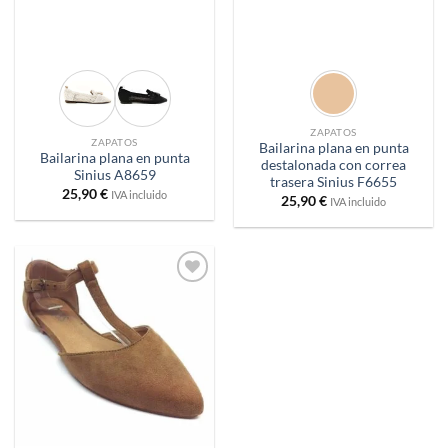
ZAPATOS
ZAPATOS
Bailarina plana en punta
Bailarina plana en punta
destalonada con correa
Sinius A8659
trasera Sinius F6655
25,90
€
IVA incluido
25,90
€
IVA incluido
Añadir
a
deseos