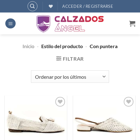
Saltar
ACCEDER / REGISTRARSE
al
contenido
Inicio
-
Estilo del producto
-
Con puntera
FILTRAR
Añadir
Añadir
a
a
deseos
deseos