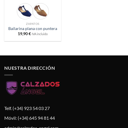
ZAPATOS
Bailarina plana con puntera
19,90
€
IVA incluido
NUESTRA DIRECCIÓN
Telf. (+34) 923 54 03 27
Móvil: (+34) 645 94 81 44
admin@calzados-angel.com