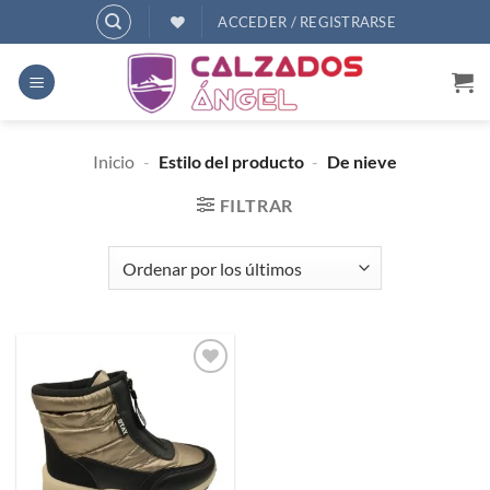
Saltar
ACCEDER / REGISTRARSE
al
contenido
Inicio
-
Estilo del producto
-
De nieve
FILTRAR
Añadir
a
deseos