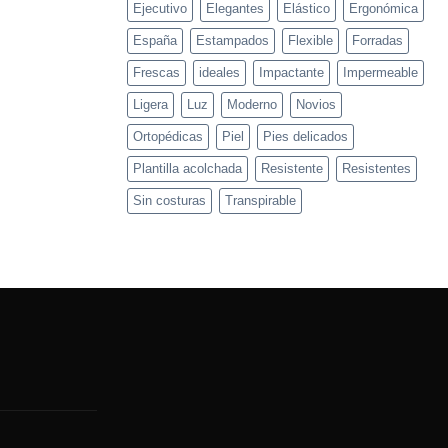
Ejecutivo
Elegantes
Elástico
Ergonómica
España
Estampados
Flexible
Forradas
Frescas
ideales
Impactante
Impermeable
Ligera
Luz
Moderno
Novios
Ortopédicas
Piel
Pies delicados
Plantilla acolchada
Resistente
Resistentes
Sin costuras
Transpirable