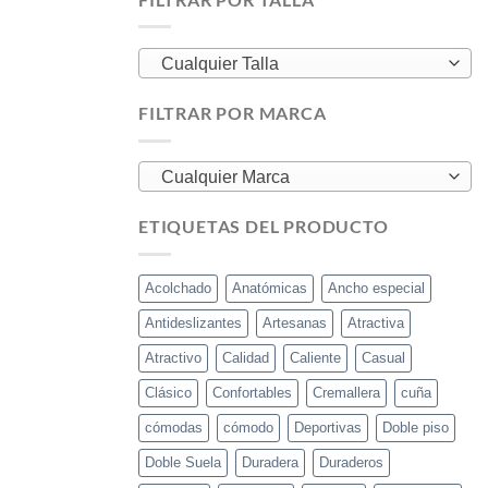
Cualquier Talla
FILTRAR POR MARCA
Cualquier Marca
ETIQUETAS DEL PRODUCTO
Acolchado
Anatómicas
Ancho especial
Antideslizantes
Artesanas
Atractiva
Atractivo
Calidad
Caliente
Casual
Clásico
Confortables
Cremallera
cuña
cómodas
cómodo
Deportivas
Doble piso
Doble Suela
Duradera
Duraderos