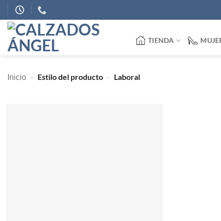
Saltar
al
contenido
TIENDA
MUJE
Estilo del producto
Laboral
Inicio
-
-
Añadir
a
deseos