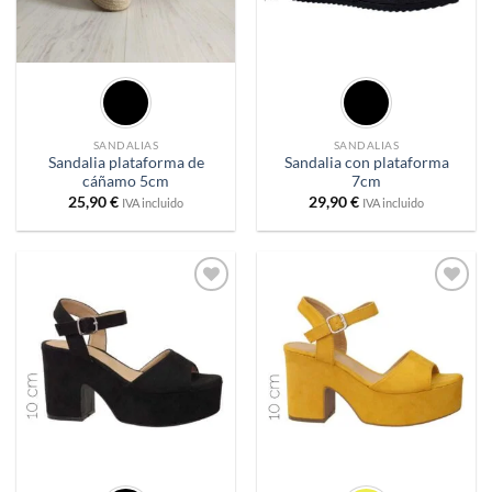
SANDALIAS
SANDALIAS
Sandalia plataforma de
Sandalia con plataforma
cáñamo 5cm
7cm
25,90
€
29,90
€
IVA incluido
IVA incluido
Añadir
Añadir
a
a
deseos
deseos