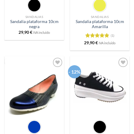
SANDALIAS
SANDALIAS
Sandalia plataforma 10cm
Sandalia plataforma 10cm
negra
Amarilla
29,90
€
IVA incluido
(1)
Valorado
29,90
€
IVA incluido
con
5
de 5
- 12%
Añadir
Añadir
a
a
deseos
deseos