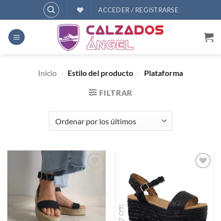
Saltar
ACCEDER / REGISTRARSE
al
contenido
Inicio
-
Estilo del producto
-
Plataforma
FILTRAR
Añadir
Añadir
a
a
deseos
deseos