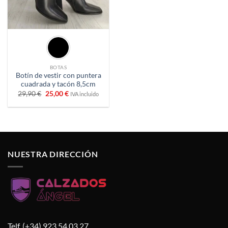
BOTAS
Botín de vestir con puntera
cuadrada y tacón 8,5cm
El
El
29,90
€
25,00
€
IVA incluido
precio
precio
original
actual
era:
es:
29,90 €.
25,00 €.
NUESTRA DIRECCIÓN
Telf. (+34) 923 54 03 27