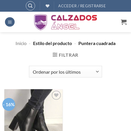
Saltar
ACCEDER / REGISTRARSE
al
contenido
Inicio
-
Estilo del producto
-
Puntera cuadrada
FILTRAR
- 16%
Añadir
a
deseos