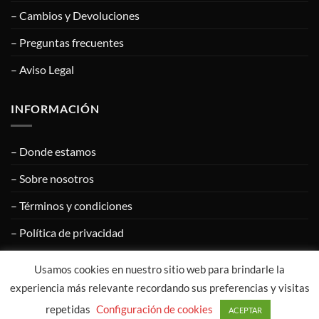
– Cambios y Devoluciones
– Preguntas frecuentes
– Aviso Legal
INFORMACIÓN
– Donde estamos
– Sobre nosotros
– Términos y condiciones
– Política de privacidad
Usamos cookies en nuestro sitio web para brindarle la
Visa
PayPal
MasterCard
Google
Apple
experiencia más relevante recordando sus preferencias y visitas
Pay
Pay
repetidas
Configuración de cookies
ACEPTAR
COPYRIGHT © 2020
CALZADOS ÁNGEL