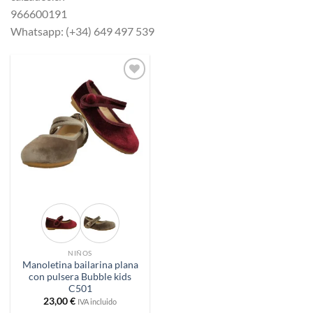
966600191
Whatsapp: (+34) 649 497 539
Añadir
a
deseos
NIÑOS
Manoletina bailarina plana
con pulsera Bubble kids
C501
23,00
€
IVA incluido