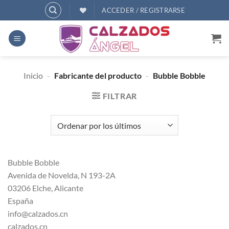
Saltar
ACCEDER / REGISTRARSE
al
contenido
Inicio
-
Fabricante del producto
-
Bubble Bobble
FILTRAR
Bubble Bobble
Avenida de Novelda, N 193-2A
03206 Elche, Alicante
España
info@calzados.cn
calzados.cn