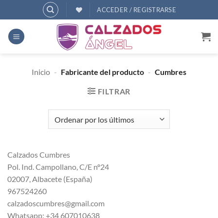
Saltar
ACCEDER / REGISTRARSE
al
contenido
Inicio
-
Fabricante del producto
-
Cumbres
FILTRAR
Calzados Cumbres
Pol. Ind. Campollano, C/E nº24
02007, Albacete (España)
967524260
calzadoscumbres@gmail.com
Whatsapp: +34 607010638