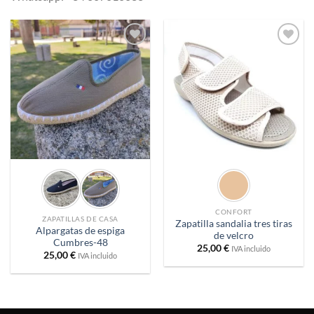
Añadir
Añadir
a
a
deseos
deseos
CONFORT
ZAPATILLAS DE CASA
Zapatilla sandalia tres tiras
Alpargatas de espiga
de velcro
Cumbres-48
25,00
€
IVA incluido
25,00
€
IVA incluido