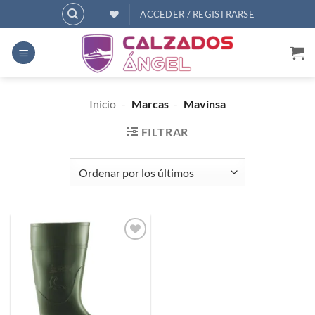
Saltar
ACCEDER / REGISTRARSE
al
contenido
Inicio
-
Marcas
-
Mavinsa
FILTRAR
Añadir
a
deseos