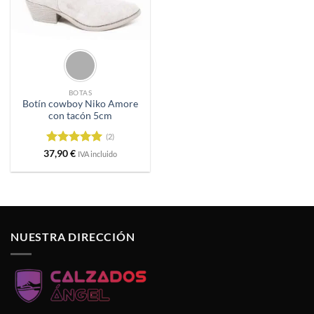
BOTAS
Botín cowboy Niko Amore
con tacón 5cm
(2)
Valorado
37,90
€
IVA incluido
con
5
de 5
NUESTRA DIRECCIÓN