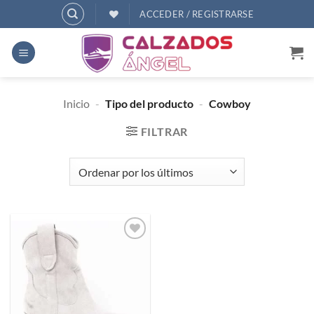
Saltar
ACCEDER / REGISTRARSE
al
contenido
Inicio
-
Tipo del producto
-
Cowboy
FILTRAR
Añadir
a
deseos