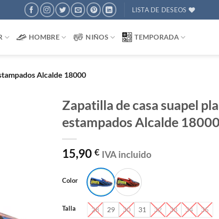
LISTA DE DESEOS
R
HOMBRE
NIÑOS
TEMPORADA
 estampados Alcalde 18000
Zapatilla de casa suapel pl
estampados Alcalde 1800
AÑADIR
A
DESEOS
15,90
€
IVA incluido
Color
Talla
28
29
30
31
32
33
34
35