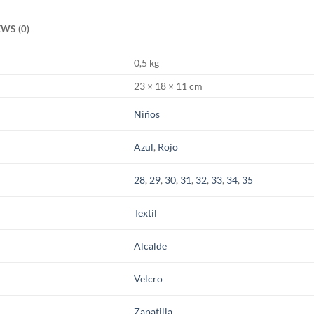
WS (0)
0,5 kg
23 × 18 × 11 cm
Niños
Azul
,
Rojo
28
,
29
,
30
,
31
,
32
,
33
,
34
,
35
Textil
Alcalde
Velcro
Zapatilla