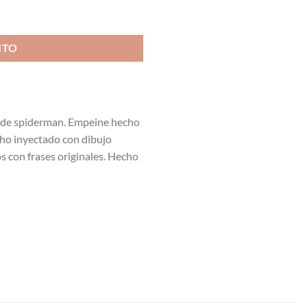
lde 18000 cantidad
ITO
 de spiderman. Empeine hecho
cho inyectado con dibujo
s con frases originales. Hecho